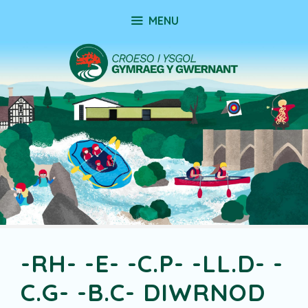
Skip
MENU
to
content
-RH- -E- -C.P- -LL.D- -
C.G- -B.C- DIWRNOD