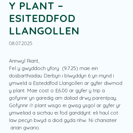
Y PLANT –
ESITEDDFOD
LLANGOLLEN
08.07.2025
Annwyl Riant,
Fel y gwyddoch yfory (9.7.25) mae ein
dosbarthiadau Derbyn i blwyddyn 6 yn mynd i
ymweld a Eisteddfod Llangollen ar gyfer diwrnod
y plant. Mae cost o £6.00 ar gyfer y trip a
gofynnir yn garedig am daliad drwy parentpay.
Gofynnir i’r plant wisgo ei gwisg ysgol ar gyfer yr
ymweliad a sicrhau ei fod ganddynt: eli haul cot
law pecyn bwyd a diod gyda nhw. Ni chaniateir
arian gwario.