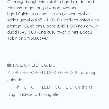
Oherwydd anghenion staffio bydd ein dosbarth
Meithrin ar gau ar y diwrnod hwn ond
bydd Cylch yn cynnal sesiwn ychwanegol ar
safle’r ysgol o 8.45 – 11.00. Os hoffech anfon eich
plentyn i Cylch am y bore (8.45-11.00) neu drwy’r
dydd (8.45-3.00) yna cysylltwch a Mrs Beccy
Tobin ar 07956883447
Categories
Rh
,
E
,
C.P
,
Ll.D
,
C.G
,
B.C
-Rh- -E- -C.P- -LL.D- -C.G- -B.C- School app
calendar
-Rh- -E- -C.P- -LL.D- -C.G- -B.C- Children’s
Day – Eisteddfod Llangollen