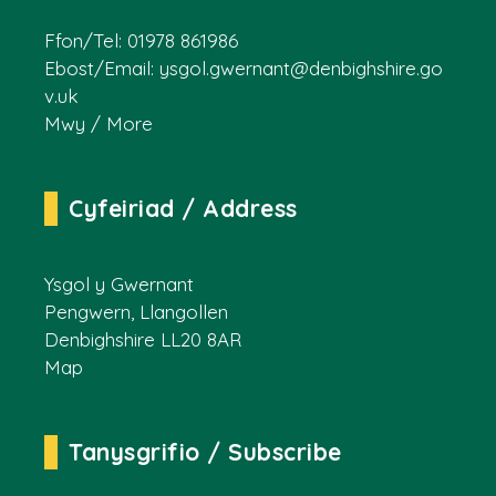
Ffon/Tel: 01978 861986
Ebost/Email:
ysgol.gwernant@denbighshire.go
v.uk
Mwy / More
Cyfeiriad / Address
Ysgol y Gwernant
Pengwern, Llangollen
Denbighshire LL20 8AR
Map
Tanysgrifio / Subscribe