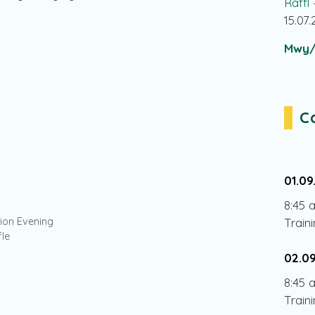
Raffl
15.07
Mwy/
C
01.09
8:45 
tion Evening
Train
fle
02.0
8:45 
Train