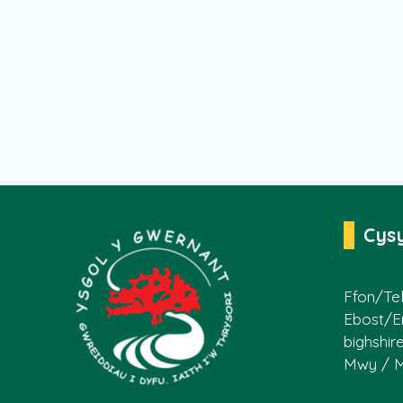
Cys
Ffon/Tel
Ebost/E
bighshir
Mwy / 