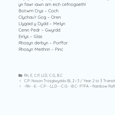
yn fawr iawn am eich cefnogaeth!
Botwm Crys – Coch
Clychau’r Gog – Oren
Llygaid y Dydd – Melyn
Cenin Pedr – Gwyrdd
Eirlys – Glas
Rhosyn derbyn – Porffor
Rhosyn Meithrin – Pinc
Categories
Rh
,
E
,
C.P
,
Ll.D
,
C.G
,
B.C
C.P: Noson Trosglwyddo BL 2 i 3 / Year 2 to 3 Transi
-Rh- -E- -C.P- -LL.D- -C.G- -B.C- PTFA – Rainbow Raf