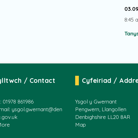
03.0
8:45 
Tanys
ylltwch / Contact
Cyfeiriad / Addr
: 01978 861986
Ysgol y Gwernant
mail:
ysgol.gwernant@den
Pengwern, Llangollen
e.gov.uk
Denbighshire LL20 8AR
More
Map