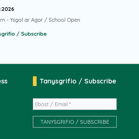
9.2026
am
-
Ysgol ar Agor / School Open
grifio / Subscribe
ess
Tanysgrifio / Subscribe