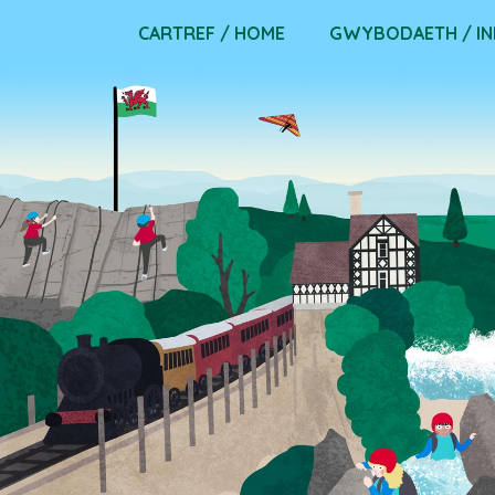
Skip
CARTREF / HOME
GWYBODAETH / I
to
content