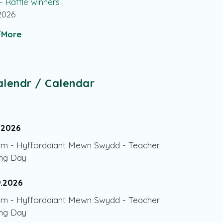
 – Raffle winners
.2026
More
alendr / Calendar
.2026
am
-
Hyfforddiant Mewn Swydd - Teacher
ing Day
9.2026
am
-
Hyfforddiant Mewn Swydd - Teacher
ing Day