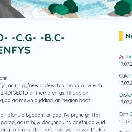
D- -C.G- -B.C-
N
ENFYS
Tai
17.07
Cylch
efin!
17.07
nfys, ac yn gyfnewid, dewch â rhodd o liw eich
l BENDIGEDID ar thema enfys. Rhoddion
Diolc
wydd ac mewn dyddiad, anrhegion bach,
17.07
Dim G
r plant, a byddant ar gael i’w prynu yn ffair
15.07
an parod, ac unrhyw docynnau na ddefnyddiwyd
r y raffl yn y ffair haf. Pob lwc i bawb! Diolch