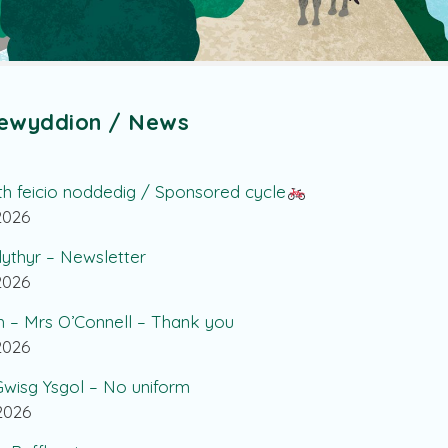
ewyddion / News
th feicio noddedig / Sponsored cycle
.2026
lythyr – Newsletter
.2026
h – Mrs O’Connell – Thank you
.2026
wisg Ysgol – No uniform
.2026