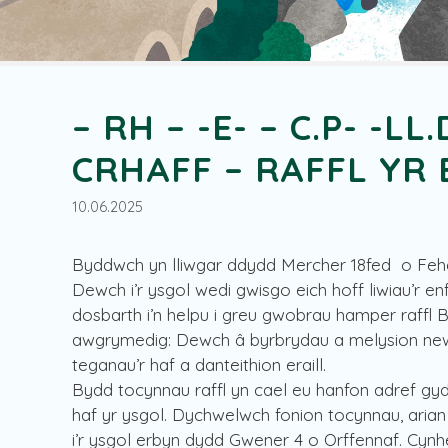
– RH – -E- – C.P- -LL.
CRHAFF – RAFFL YR 
10.06.2025
Byddwch yn lliwgar ddydd Mercher 18fed o Feh
Dewch i’r ysgol wedi gwisgo eich hoff liwiau’r e
dosbarth i’n helpu i greu gwobrau hamper raff
awgrymedig: Dewch â byrbrydau a melysion ne
teganau’r haf a danteithion eraill.
Bydd tocynnau raffl yn cael eu hanfon adref gyda’
haf yr ysgol. Dychwelwch fonion tocynnau, ari
i’r ysgol erbyn dydd Gwener 4 o Orffennaf. Cynheli