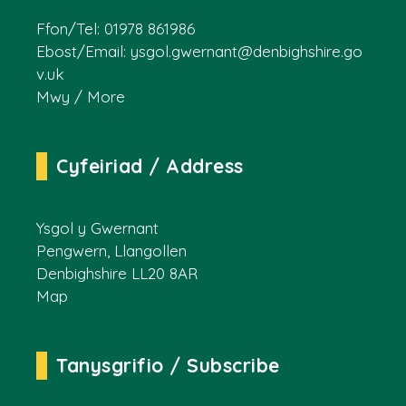
Ffon/Tel: 01978 861986
Ebost/Email:
ysgol.gwernant@denbighshire.go
v.uk
Mwy / More
Cyfeiriad / Address
Ysgol y Gwernant
Pengwern, Llangollen
Denbighshire LL20 8AR
Map
Tanysgrifio / Subscribe