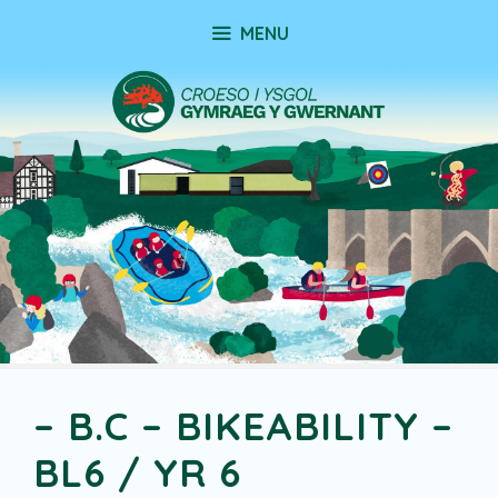
Skip
MENU
to
content
– B.C – BIKEABILITY –
BL6 / YR 6