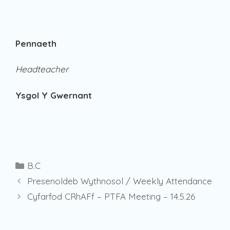
Pennaeth
Headteacher
Ysgol Y Gwernant
Categories
B.C
Presenoldeb Wythnosol / Weekly Attendance
Cyfarfod CRhAFf – PTFA Meeting – 14.5.26