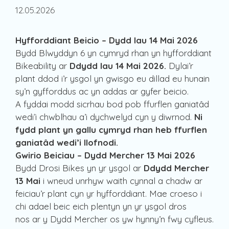
12.05.2026
Hyfforddiant Beicio – Dydd Iau 14 Mai 2026
Bydd Blwyddyn 6 yn cymryd rhan yn hyfforddiant
Bikeability ar
Ddydd Iau 14 Mai 2026.
Dylai’r
plant ddod i’r ysgol yn gwisgo eu dillad eu hunain
sy’n gyfforddus ac yn addas ar gyfer beicio.
A fyddai modd sicrhau bod pob ffurflen ganiatâd
wedi’i chwblhau a’i dychwelyd cyn y diwrnod.
Ni
fydd plant yn gallu cymryd rhan heb ffurflen
ganiatâd wedi’i llofnodi.
Gwirio Beiciau – Dydd Mercher 13 Mai 2026
Bydd Drosi Bikes yn yr ysgol ar
Ddydd Mercher
13 Mai
i wneud unrhyw waith cynnal a chadw ar
feiciau’r plant cyn yr hyfforddiant. Mae croeso i
chi adael beic eich plentyn yn yr ysgol dros
nos ar y Dydd Mercher os yw hynny’n fwy cyfleus.