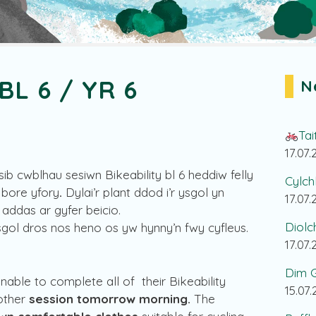
BL 6 / YR 6
N
Tai
17.07
 cwblhau sesiwn Bikeability bl 6 heddiw felly
Cylch
 bore yfory
.
Dylai’r plant ddod i’r ysgol yn
17.07
 addas ar gyfer beicio.
Diolc
sgol dros nos heno os yw hynny’n fwy cyfleus.
17.07
Dim G
able to complete all of their Bikeability
15.07
nother
session tomorrow morning.
The