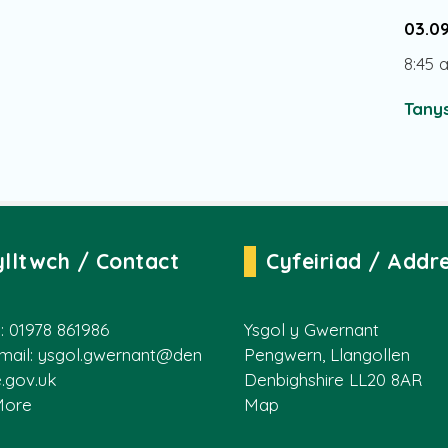
03.0
8:45 
Tanys
ylltwch / Contact
Cyfeiriad / Addr
: 01978 861986
Ysgol y Gwernant
mail:
ysgol.gwernant@den
Pengwern, Llangollen
e.gov.uk
Denbighshire LL20 8AR
More
Map