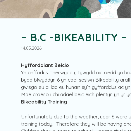
– B.C -BIKEABILITY – 
14.05.2026
Hyfforddiant Beicio
Yn anffodus oherwydd y tywydd nid oedd yn bosib
bydd blwyddyn 6 yn cael sesiwn Bikeability arall
gwisgo eu dillad eu hunain sy’n gyfforddus ac yn
Mae croeso i chi adael beic eich plentyn yn yr y
Bikeability Training
Unfortunately due to the weather, year 6 were un
training today. Therefore they will be having a