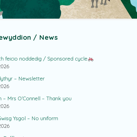
ewyddion / News
th feicio noddedig / Sponsored cycle
.2026
lythyr – Newsletter
.2026
h – Mrs O’Connell – Thank you
.2026
wisg Ysgol – No uniform
.2026