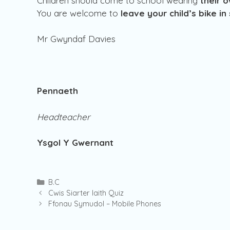
Children should come to school wearing
their 
You are welcome to
leave your child’s bike in
Mr Gwyndaf Davies
Pennaeth
Headteacher
Ysgol Y Gwernant
Categories
B.C
Cwis Siarter Iaith Quiz
Ffonau Symudol – Mobile Phones