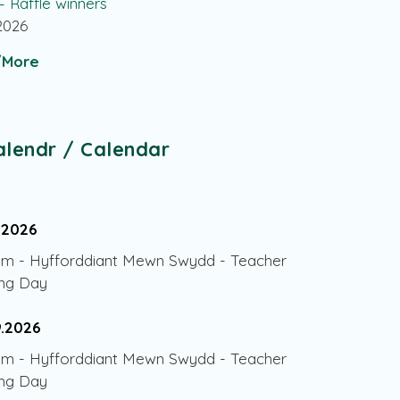
 – Raffle winners
.2026
More
alendr / Calendar
.2026
am
-
Hyfforddiant Mewn Swydd - Teacher
ing Day
9.2026
am
-
Hyfforddiant Mewn Swydd - Teacher
ing Day