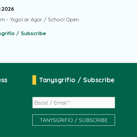
9.2026
am
-
Ysgol ar Agor / School Open
grifio / Subscribe
ess
Tanysgrifio / Subscribe