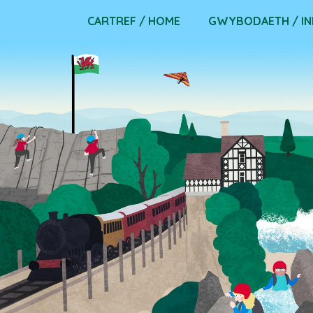
Skip
CARTREF / HOME
GWYBODAETH / I
to
content