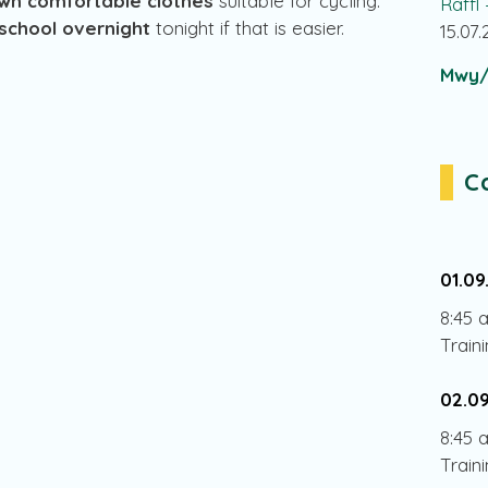
own comfortable clothes
suitable for cycling.
Raffl
 school overnight
tonight if that is easier.
15.07
Mwy/
C
01.09
8:45 
Train
02.0
8:45 
Train