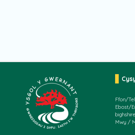
Cys
Ffon/Tel
Ebost/E
bighshir
Mwy / 