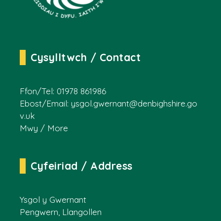
Cysylltwch / Contact
Ffon/Tel: 01978 861986
Ebost/Email:
ysgol.gwernant@denbighshire.go
v.uk
Mwy / More
Cyfeiriad / Address
Ysgol y Gwernant
Pengwern, Llangollen